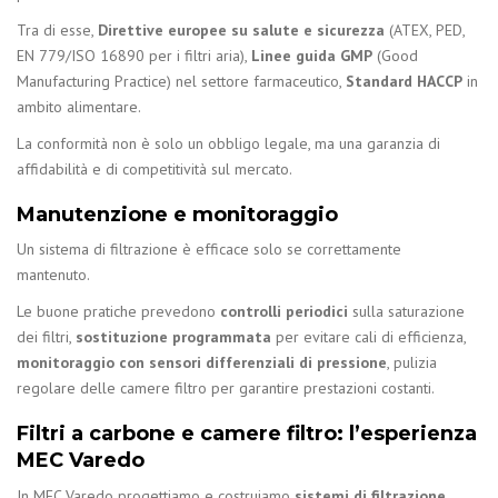
Tra di esse,
Direttive europee su salute e sicurezza
(ATEX, PED,
EN 779/ISO 16890 per i filtri aria),
Linee guida GMP
(Good
Manufacturing Practice) nel settore farmaceutico,
Standard HACCP
in
ambito alimentare.
La conformità non è solo un obbligo legale, ma una garanzia di
affidabilità e di competitività sul mercato.
Manutenzione e monitoraggio
Un sistema di filtrazione è efficace solo se correttamente
mantenuto.
Le buone pratiche prevedono
controlli periodici
sulla saturazione
dei filtri,
sostituzione programmata
per evitare cali di efficienza,
monitoraggio con sensori differenziali di pressione
, pulizia
regolare delle camere filtro per garantire prestazioni costanti.
Filtri a carbone e camere filtro: l’esperienza
MEC Varedo
In MEC Varedo progettiamo e costruiamo
sistemi di filtrazione