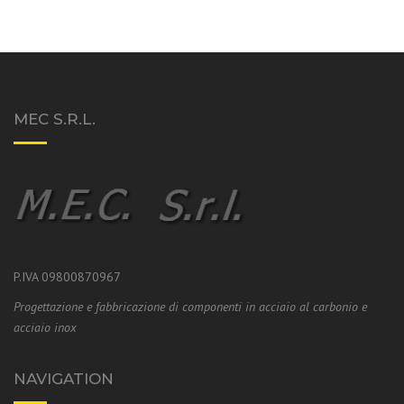
MEC S.R.L.
P.IVA 09800870967
Progettazione e fabbricazione di componenti in acciaio al carbonio e
acciaio inox
NAVIGATION