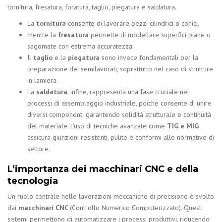
tornitura, fresatura, foratura, taglio, piegatura e saldatura.
La
tornitura
consente di lavorare pezzi cilindrici o conici,
mentre la
fresatura
permette di modellare superfici piane o
sagomate con estrema accuratezza.
Il
taglio
e la
piegatura
sono invece fondamentali per la
preparazione dei semilavorati, soprattutto nel caso di strutture
in lamiera.
La
saldatura
, infine, rappresenta una fase cruciale nei
processi di assemblaggio industriale, poiché consente di unire
diversi componenti garantendo solidità strutturale e continuità
del materiale. L’uso di tecniche avanzate come
TIG e MIG
assicura giunzioni resistenti, pulite e conformi alle normative di
settore.
L’importanza dei macchinari CNC e della
tecnologia
Un ruolo centrale nelle lavorazioni meccaniche di precisione è svolto
dai
macchinari CNC
(Controllo Numerico Computerizzato). Questi
sistemi permettono di automatizzare i processi produttivi, riducendo