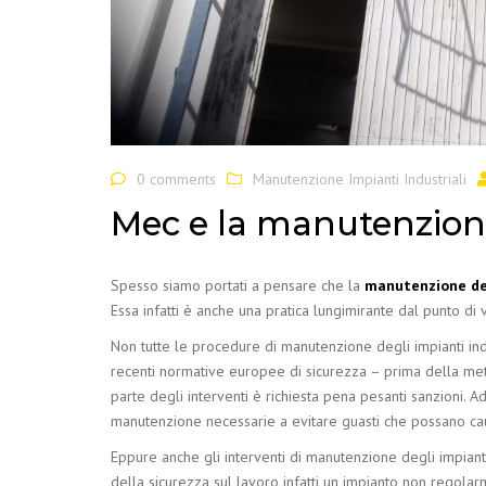
0 comments
Manutenzione Impianti Industriali
Mec e la manutenzione 
Spesso siamo portati a pensare che la
manutenzione deg
Essa infatti è anche una pratica lungimirante dal punto di v
Non tutte le procedure di manutenzione degli impianti in
recenti normative europee di sicurezza – prima della metà
parte degli interventi è richiesta pena pesanti sanzioni. 
manutenzione necessarie a evitare guasti che possano c
Eppure anche gli interventi di manutenzione degli impianti
della sicurezza sul lavoro infatti un impianto non regol