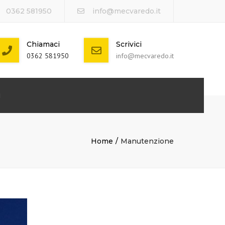
0362 581950
info@mecvaredo.it
Chiamaci
Scrivici
0362 581950
info@mecvaredo.it
I
Home
Manutenzione