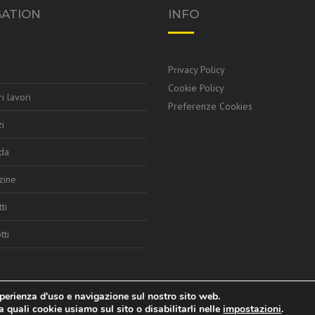
GATION
INFO
e
Privacy Policy
Cookie Policy
ri lavori
Preferenze Cookies
i
da
zine
ti
tti
sperienza d'uso e navigazione sul nostro sito web.
© 2026 Mec S.r.l., Tutti i diritti riservati | Strategie Digitali Innovea
a quali cookie usiamo sul sito o disabilitarli nelle
impostazioni
.