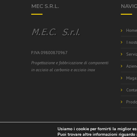
MEC S.R.L.
NAVI
Hom
I nost
P.IVA 09800870967
Serviz
Progettazione e fabbricazione di componenti
Azien
in acciaio al carbonio e acciaio inox
Maga
Contat
Prodo
Usiamo i cookie per fornirti la miglior e
Puoi trovare altre informazioni riguardo 