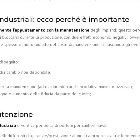
ndustriali: ecco perché è importante
amente l’appuntamento con la manutenzione
degli impianti; questo per
i bloccarsi durante la produzione, con due effetti economici negativi, ovver
e spesso è molto più alto del costo di manutenzione, tralasciando gli even
di seguito:
 di ricambio non disponibile;
;
er la manutenzione (ad es. durante carichi produttivi minimi o azzerati);
ne e aumento della fiducia da parte dei clienti;
nutenzione
dustriali
e verifica periodica di portoni per cantieri navali.
i differenti di garanzie/prestazione allineati a progressivi trasferimenti d