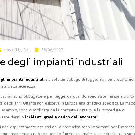
posted by
Data
28/06/2023
degli impianti industriali
li impianti
industriali
sia solo un obbligo di legge, ma non è esattamen
ista della sicurezza.
dustriali sono obbligatorie per legge: da quando sono state messe a punto 
 degli anni Ottanta non esisteva in Europa una direttiva specifica. La magg
Ad esempio, sono disciplinate dalla normativa tutte quelle procedure di
ausare danni o
incidenti gravi a carico dei lavoratori
.
 non esplicitamente richiesti dalla normativa sono importanti per l’impresa.
armente manutenuto può rompersi o funzionare male, causando ritardi o stop