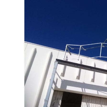
Protezioni di sicurezza per
macchinari
Lavatori
Gruppi da vuoto
Filtri
Camere filtri e telai
portafiltri