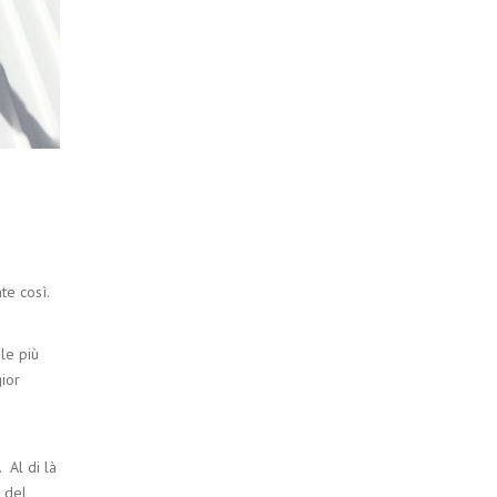
te così.
le più
ior
 Al di là
 del