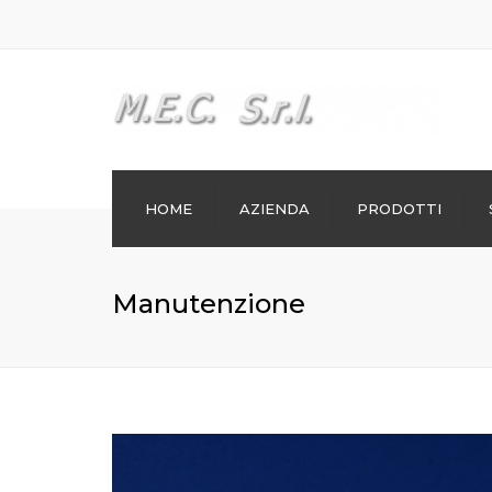
HOME
AZIENDA
PRODOTTI
Scambiatori di calore
Manutenzione
Serbatoi di stoccaggio
Colonne e miscelatori
Termocompressori
Parapetti, passerelle e scale
alla marinara