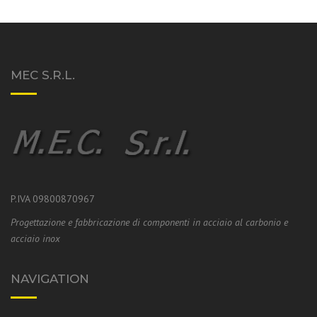
MEC S.R.L.
P.IVA 09800870967
Progettazione e fabbricazione di componenti in acciaio al carbonio e
acciaio inox
NAVIGATION