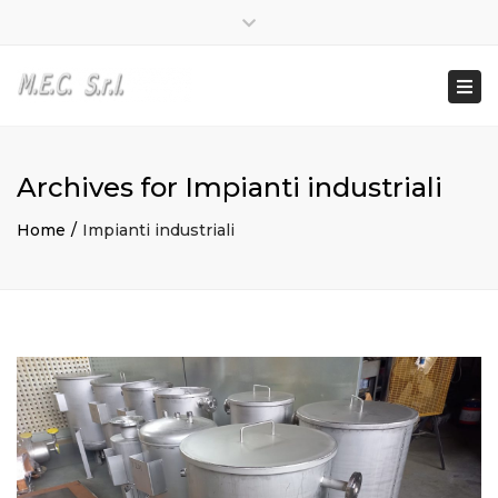
Lun – Ven: 8:00 – 17:00
0362 581950
Close
info@mecvaredo.it
top
Togg
bar
navi
Archives for Impianti industriali
Home
Impianti industriali