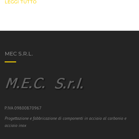
LEGGI TUTTO
MEC S.R.L.
P.IVA 09800870967
Progettazione e fabbricazione di componenti in acciaio al carbonio e
acciaio inox