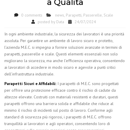
a Qualità
0 comments
news
,
Parapetti
,
Passerelle
,
Scale
posted by
Data
24/07/2024
In ogni ambiente industriale, la sicurezza dei lavoratori è una priorità
assoluta. Per garantire un ambiente di lavoro sicuro e protetto,
l’azienda M.E.C. si impegna a fornire soluzioni avanzate in termini di
parapetti, passerelle e scale. Questi elementi essenziali non solo
migliorano la sicurezza, ma anche l’efficienza operativa, consentendo
ai lavoratori di accedere in modo sicuro e agevole a punti critici
dell’infrastruttura industriale.
Parapetti Sicuri e Affidabili:
I parapetti di M.E.C. sono progettati
per offrire una protezione efficace contro il rischio di cadute da
altezze elevate. Costruiti con materiali resistenti e duraturi, questi
parapetti offrono una barriera solida e affidabile che riduce al
minimo il rischio di incidenti sul posto di lavoro. Conforme agli
standard di sicurezza più rigorosi, i parapetti di M.E.C. offrono
tranquillità ai lavoratori e agli operatori, consentendo loro di