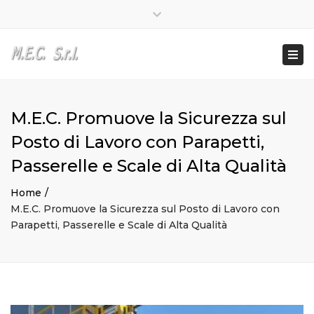
Lun – Ven: 8:00 – 17:00
0362 581950
Close
info@mecvaredo.it
top
Togg
bar
navi
M.E.C. Promuove la Sicurezza sul
Posto di Lavoro con Parapetti,
Passerelle e Scale di Alta Qualità
Home
M.E.C. Promuove la Sicurezza sul Posto di Lavoro con
Parapetti, Passerelle e Scale di Alta Qualità