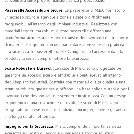
concentrarsi sulle proprie mansioni senza preoccupazioni.
Passerelle Accessibili e Sicure:
Le passerelle di M.E.C. forniscono
un accesso sicuro e agevole a zone rialzate o difficilmente
raggiungibili all’interno degli impianti industriali. Realizzate con
materiali leggeri ma robusti, queste passerelle offrono una
piattaforma sicura e stabile per il transito dei lavoratori e il trasporto
di materiali. Progettate con una particolare attenzione alla praticità e
alla sicurezza, le passerelle di M.E.C. migliorano l’accessibilità e la
produttività senza compromettere la sicurezza.
Scale Robuste e Durevoli:
Le scale di M.E.C. sono progettate per
garantire un accesso sicuro e affidabile a punti elevati all’interno
degli impianti industriali. Costruite con materiali di alta qualità e una
struttura robusta, queste scale offrono una base solida e stabile per i
lavoratori che devono salire e scendere in sicurezza. Con un design
ergonomico e una costruzione durevole, le scale di M.E.C. sono
progettate per resistere alle condizioni più impegnative e garantire
una lunga durata nel tempo.
Impegno per la Sicurezza:
M.E.C. comprende l’importanza della
sicurezza sul posto di lavoro e si impegna a fornire soluzioni