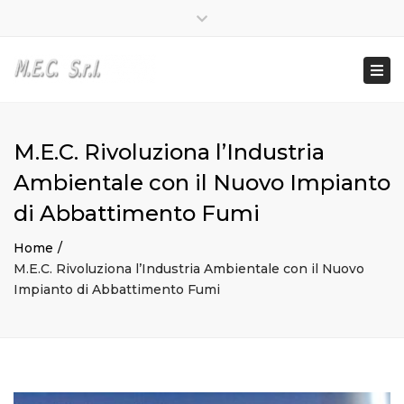
Lun – Ven: 8:00 – 17:00
0362 581950
Close
info@mecvaredo.it
top
Togg
bar
navi
M.E.C. Rivoluziona l’Industria
Ambientale con il Nuovo Impianto
di Abbattimento Fumi
Home
M.E.C. Rivoluziona l’Industria Ambientale con il Nuovo
Impianto di Abbattimento Fumi