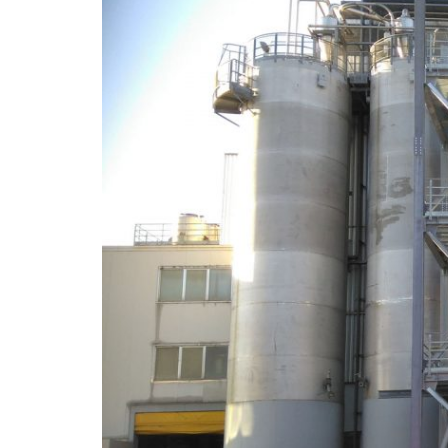
Protezioni di sicurezza per
macchinari
Lavatori
Gruppi da vuoto
Filtri
Camere filtri e telai
portafiltri