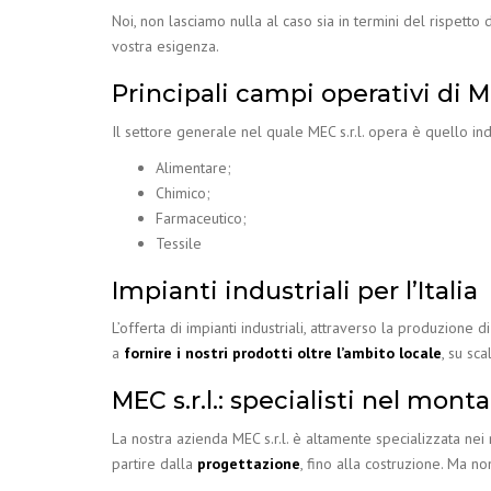
Noi, non lasciamo nulla al caso sia in termini del rispett
vostra esigenza.
Principali campi operativi di ME
Il settore generale nel quale MEC s.r.l. opera è quello ind
Alimentare;
Chimico;
Farmaceutico;
Tessile
Impianti industriali per l’Italia
L’offerta di impianti industriali, attraverso la produzione di
a
fornire i nostri prodotti oltre l’ambito locale
, su sca
MEC s.r.l.: specialisti nel mont
La nostra azienda MEC s.r.l. è altamente specializzata nei
partire dalla
progettazione
, fino alla costruzione. Ma no