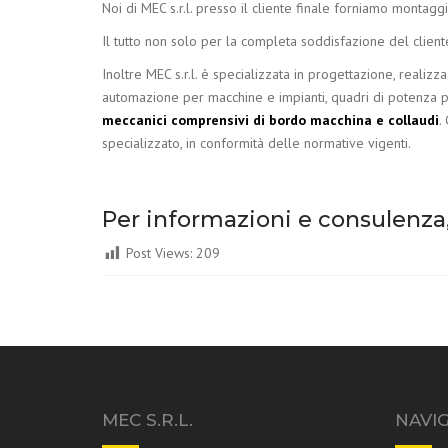
Noi di MEC s.r.l. presso il cliente finale forniamo montaggi
Il tutto non solo per la completa soddisfazione del cliente
Inoltre MEC s.r.l. è specializzata in progettazione, realizza
automazione per macchine e impianti, quadri di potenza per 
meccanici comprensivi di bordo macchina e collaudi
.
specializzato, in conformità delle normative vigenti.
Per informazioni e consulenza, 
Post Views:
209
MEC S.R.L.
NAVI