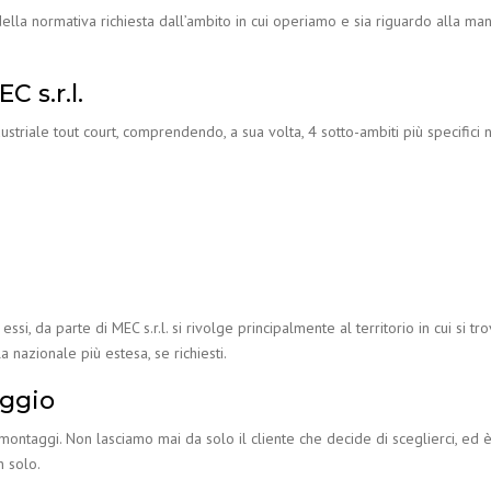
o della normativa richiesta dall’ambito in cui operiamo e sia riguardo alla
C s.r.l.
ustriale tout court, comprendendo, a sua volta, 4 sotto-ambiti più specifici 
 essi, da parte di MEC s.r.l. si rivolge principalmente al territorio in cui si 
la nazionale più estesa, se richiesti.
aggio
 montaggi. Non lasciamo mai da solo il cliente che decide di sceglierci, ed
n solo.