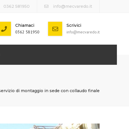
0362 581950
info@mecvaredo.it
Chiamaci
Scrivici
0362 581950
info@mecvaredo.it
I
ervizio di montaggio in sede con collaudo finale