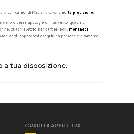
era con cui noi di MEC s.r.l. lavoriamo:
la precisione
.
iguardano diverse tipologie di intervento: quadri di
ne, quadri elettrici per cantieri edili,
montaggi
collaudo degli apparecchi eseguiti da personale altamente
o a tua disposizione.
ORARI DI APERTURA