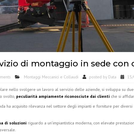
vizio di montaggio in sede con c
ments
Montaggi Meccanici e Collaudi
posted by
Data
15/
olare nello svolgere un lavoro al servizio delle aziende, si sviluppa su due pi
ro svolto,
peculiarità ampiamente riconosciute dai clienti
che si affida
da ha acquisito rilevanza nel settore degli impianti e forniture per diversi s
 di soluzioni
riguardo a un’impiantistica moderna, con elevate prestazioni
sversale.