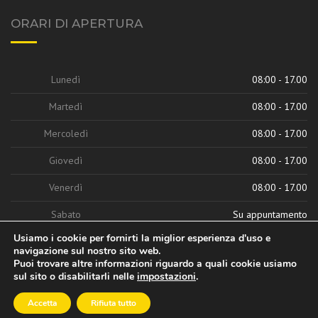
ORARI DI APERTURA
Lunedì
08:00 - 17.00
Martedì
08:00 - 17.00
Mercoledì
08:00 - 17.00
Giovedì
08:00 - 17.00
Venerdì
08:00 - 17.00
Sabato
Su appuntamento
Usiamo i cookie per fornirti la miglior esperienza d'uso e
navigazione sul nostro sito web.
Puoi trovare altre informazioni riguardo a quali cookie usiamo
sul sito o disabilitarli nelle
impostazioni
.
Accetta
Rifiuta tutto
© 2026 Mec S.r.l., Tutti i diritti riservati | Strategie Digitali Innovea