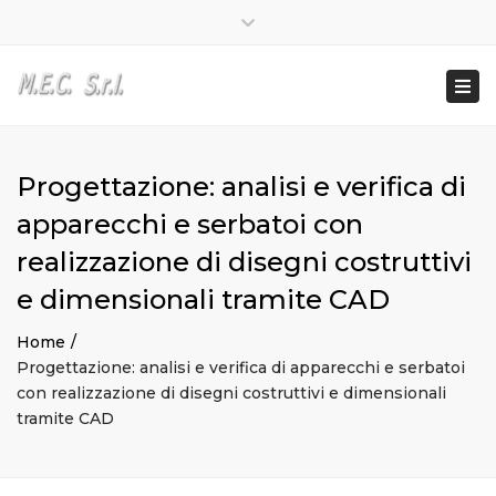
Lun – Ven: 8:00 – 17:00
0362 581950
Close
info@mecvaredo.it
top
Togg
bar
navi
Progettazione: analisi e verifica di
apparecchi e serbatoi con
realizzazione di disegni costruttivi
e dimensionali tramite CAD
Home
Progettazione: analisi e verifica di apparecchi e serbatoi
con realizzazione di disegni costruttivi e dimensionali
tramite CAD