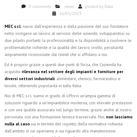
0 comments
news
posted by
Data
16/01/2023
MEC s.r.l.
nasce dall’esperienza e dalla passione del suo fondatore
nello svolgere un lavoro al servizio delle aziende, sviluppandosi su
due pilastri portanti: la professionalità e la disponibilità a risolvere le
problematiche richieste e la qualità del lavoro svolto, peculiarità
ampiamente riconosciute dai clienti che si affidano a noi.
Ed è proprio grazie a questi due punti di forza, che l’azienda ha
acquisito
rilevanza nel settore degli impianti e forniture per
diversi settori industriali
: alimentare, chimico, farmaceutico e
tessile, ottenendo popolarità in tutta Italia.
Noi di MEC s.r.l. siamo in grado di offrirvi un’ampia gamma di
soluzioni riguardo a un’impiantistica moderna, con elevate prestazioni
e con una qualità assicurata nel lungo termine, grazie anche al nostro
personale con una formazione tecnica trasversale. Noi,
non lasciamo
nulla al caso
sia in termini del rispetto della normativa richiesta
dall’ambito in cui operiamo e sia riguardo alla manutenzione