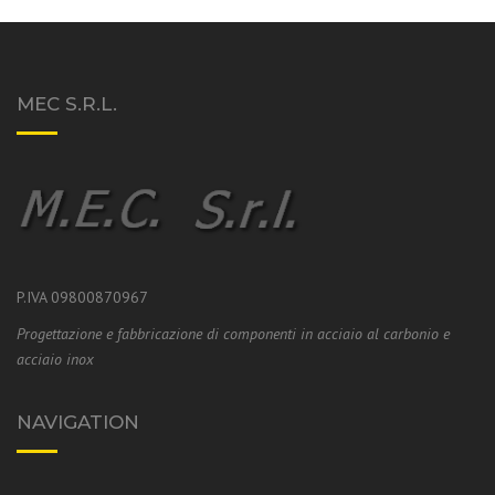
MEC S.R.L.
P.IVA 09800870967
Progettazione e fabbricazione di componenti in acciaio al carbonio e
acciaio inox
NAVIGATION