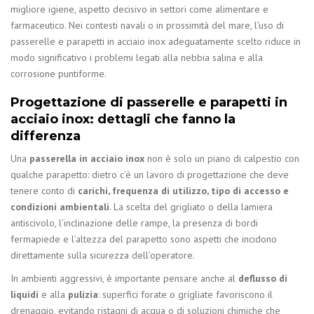
migliore igiene, aspetto decisivo in settori come alimentare e
farmaceutico. Nei contesti navali o in prossimità del mare, l’uso di
passerelle e parapetti in acciaio inox adeguatamente scelto riduce in
modo significativo i problemi legati alla nebbia salina e alla
corrosione puntiforme.
Progettazione di passerelle e parapetti in
acciaio inox: dettagli che fanno la
differenza
Una
passerella in acciaio inox
non è solo un piano di calpestio con
qualche parapetto: dietro c’è un lavoro di progettazione che deve
tenere conto di
carichi, frequenza di utilizzo, tipo di accesso e
condizioni ambientali
. La scelta del grigliato o della lamiera
antiscivolo, l’inclinazione delle rampe, la presenza di bordi
fermapiede e l’altezza del parapetto sono aspetti che incidono
direttamente sulla sicurezza dell’operatore.
In ambienti aggressivi, è importante pensare anche al
deflusso di
liquidi
e alla
pulizia
: superfici forate o grigliate favoriscono il
drenaggio, evitando ristagni di acqua o di soluzioni chimiche che