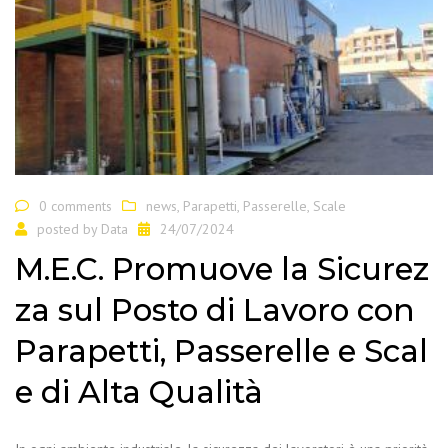
0 comments
news
,
Parapetti
,
Passerelle
,
Scale
posted by
Data
24/07/2024
M.E.C. Promuove la Sicurez
za sul Posto di Lavoro con
Parapetti, Passerelle e Scal
e di Alta Qualità