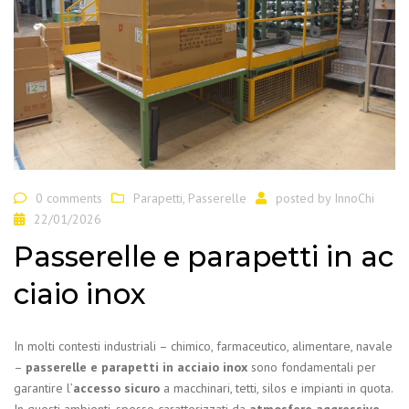
0 comments
Parapetti
,
Passerelle
posted by
InnoChi
22/01/2026
Passerelle e parapetti in ac
ciaio inox
In molti contesti industriali – chimico, farmaceutico, alimentare, navale
–
passerelle e parapetti in acciaio inox
sono fondamentali per
garantire l’
accesso sicuro
a macchinari, tetti, silos e impianti in quota.
In questi ambienti, spesso caratterizzati da
atmosfere aggressive
,