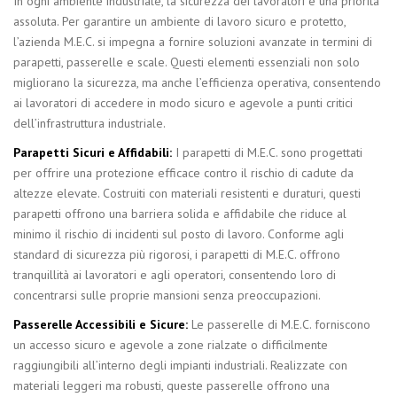
In ogni ambiente industriale, la sicurezza dei lavoratori è una priorità
assoluta. Per garantire un ambiente di lavoro sicuro e protetto,
l’azienda M.E.C. si impegna a fornire soluzioni avanzate in termini di
parapetti, passerelle e scale. Questi elementi essenziali non solo
migliorano la sicurezza, ma anche l’efficienza operativa, consentendo
ai lavoratori di accedere in modo sicuro e agevole a punti critici
dell’infrastruttura industriale.
Parapetti Sicuri e Affidabili:
I parapetti di M.E.C. sono progettati
per offrire una protezione efficace contro il rischio di cadute da
altezze elevate. Costruiti con materiali resistenti e duraturi, questi
parapetti offrono una barriera solida e affidabile che riduce al
minimo il rischio di incidenti sul posto di lavoro. Conforme agli
standard di sicurezza più rigorosi, i parapetti di M.E.C. offrono
tranquillità ai lavoratori e agli operatori, consentendo loro di
concentrarsi sulle proprie mansioni senza preoccupazioni.
Passerelle Accessibili e Sicure:
Le passerelle di M.E.C. forniscono
un accesso sicuro e agevole a zone rialzate o difficilmente
raggiungibili all’interno degli impianti industriali. Realizzate con
materiali leggeri ma robusti, queste passerelle offrono una